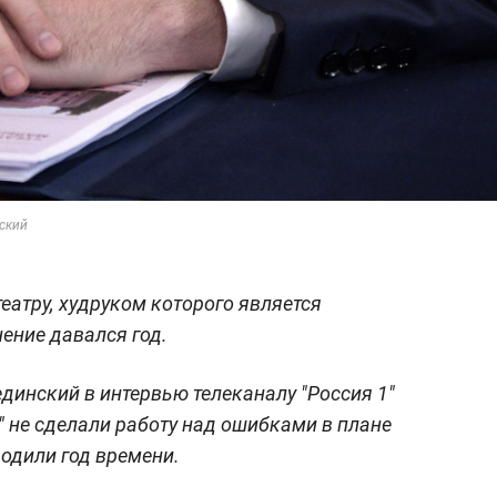
ский
еатру, худруком которого является
нение давался год.
инский в интервью телеканалу "Россия 1"
е" не сделали работу над ошибками в плане
водили год времени.