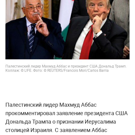
Палестинский лидер Махмуд Аббас и президент США Дональд Трамп.
Коллаж: © L!FE. Фото: © REUTERS/Francois Mori/Carlos Barria
Палестинский лидер Махмуд Аббас
прокомментировал заявление президента США
Дональда Трампа о признании Иерусалима
столицей Израиля. С заявлением Аббас