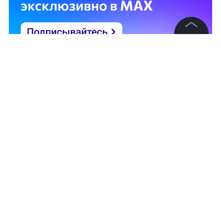
©
2026
News Media Holding.
Все права защищены
Информация
Контакты
Редакция
Правовая информация
Политика обработки персональных данных
Партнерам
RSS
Андрей Ставицкий
Жанры и форматы