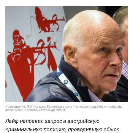
У президента IBU Андерса Бессеберга могут начаться серьёзные проблемы.
Фото: ©РИА Новости/Александр Вильф
Лайф направил запрос в австрийскую
криминальную полицию, проводившую обыск.