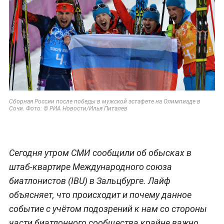
Сборная России после победы в мужской эстафете на Олимпиаде в
Сочи. Фото: © РИА Новости/Илья Питалев
Сегодня утром СМИ сообщили об обысках в
штаб-квартире Международного союза
биатлонистов (IBU) в Зальцбурге. Лайф
объясняет, что происходит и почему данное
событие с учётом подозрений к нам со стороны
части биатлонного сообщества крайне важно