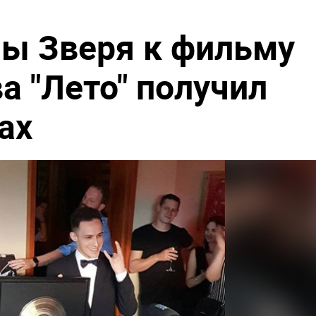
ы Зверя к фильму
а "Лето" получил
ах