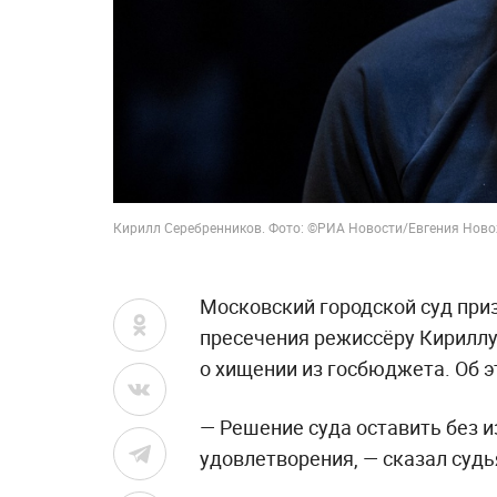
Кирилл Серебренников. Фото: ©РИА Новости/Евгения Нов
Московский городской суд при
пресечения режиссёру Кириллу
о хищении из госбюджета. Об э
— Решение суда оставить без 
удовлетворения, — сказал судь