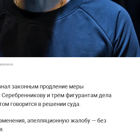
оженина
знал законным продление меры
 Серебренникову и трём фигурантам дела
том говорится в решении суда.
изменения, апелляционную жалобу — без
я.