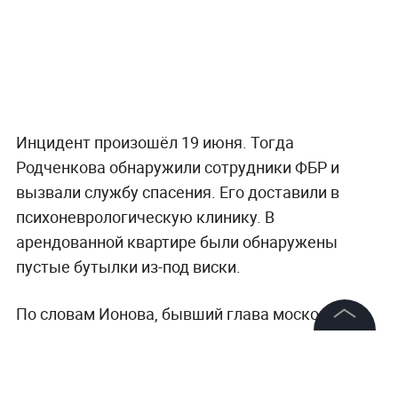
Инцидент произошёл 19 июня. Тогда
Родченкова обнаружили сотрудники ФБР и
вызвали службу спасения. Его доставили в
психоневрологическую клинику. В
арендованной квартире были обнаружены
пустые бутылки из-под виски.
По словам Ионова, бывший глава московской
антидопинговой лаборатории испытывает
©
2026
News Media Holding.
сильное внутреннее напряжение и прессинг со
Все права защищены
стороны американского правосудия и