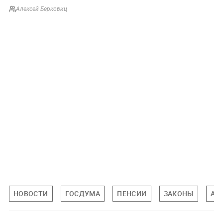
Алексей Берковиц
НОВОСТИ
ГОСДУМА
ПЕНСИИ
ЗАКОНЫ
АН