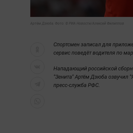
Артём Дзюба.
Фото: © РИА Новости/Алексей Филиппов
Спортсмен записал для приложе
сервис поведёт водителя по мар
Нападающий российской сборной
"Зенита" Артём Дзюба озвучил "
пресс-служба РФС.