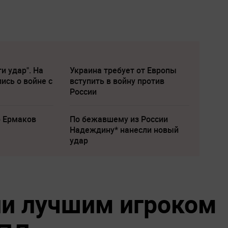
и удар". На
Украина требует от Европы
ись о войне с
вступить в войну против
России
р Ермаков
По бежавшему из России
Надеждину* нанесли новый
удар
и лучшим игроком