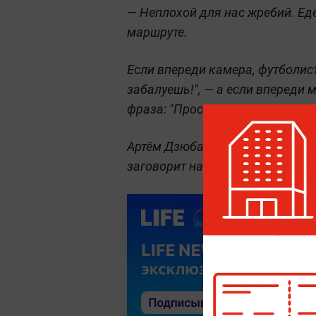
— Неплохой для нас жребий. Ед
маршруте.
Если впереди камера, футболист
забалуешь!", — а если впереди 
фраза: "Прострел не выйдет — 
Артём Дзюба стал первым росс
заговорит навигатор.