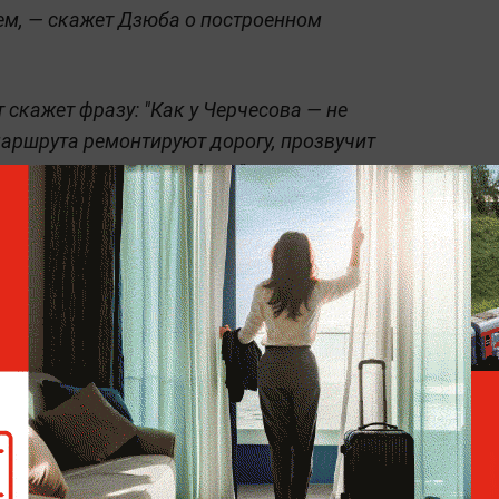
ем, — скажет Дзюба о построенном
 скажет фразу: "Как у Черчесова — не
маршрута ремонтируют дорогу, прозвучит
впереди дорожные работы".
ийским спортсменом, голосом которого