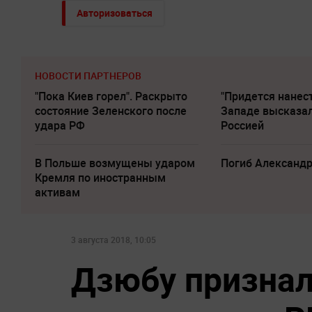
Авторизоваться
НОВОСТИ ПАРТНЕРОВ
"Пока Киев горел". Раскрыто
"Придется нанест
состояние Зеленского после
Западе высказал
удара РФ
Россией
В Польше возмущены ударом
Погиб Александ
Кремля по иностранным
активам
3 августа 2018, 10:05
Дзюбу признал