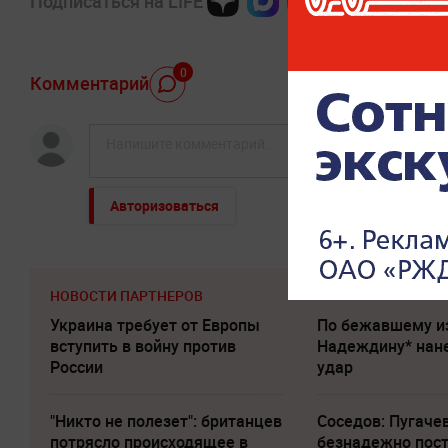
Подписаться на LIFE
0
Комментарий
Авторизоваться
НОВОСТИ ПАРТНЕРОВ
Украина требует от Европы
По бежавшему и
вступить в войну против
Надеждину* нан
России
удар
"Никто не полезет": британцев
Соседов: Пугаче
потрясло происходящее в
безнадежно пос