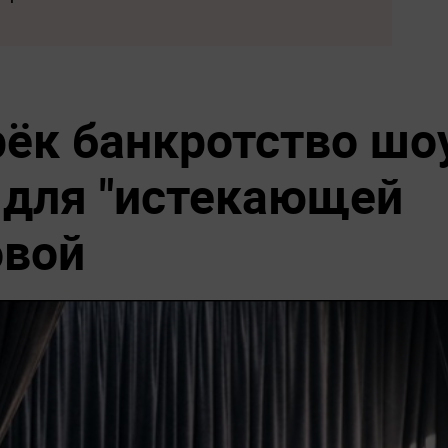
ёк банкротство шо
 для "истекающей
овой