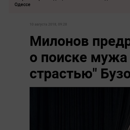
Одессе
10 августа 2018, 09:28
Милонов предр
о поиске мужа
страстью" Буз