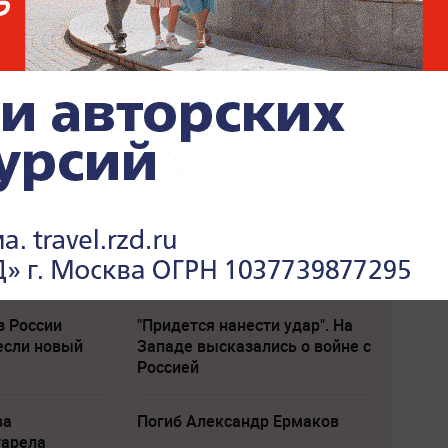
з России
"Придется нанести удар". На
если новый
Западе высказались о войне с
Россией
ва
Погиб Александр Ермаков
тарела