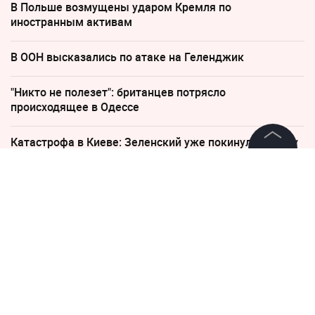
В Польше возмущены ударом Кремля по
иностранным активам
В ООН высказались по атаке на Геленджик
"Никто не полезет": британцев потрясло
происходящее в Одессе
Катастрофа в Киеве: Зеленский уже покинул Украину
©
2026
News Media Holding.
Все права защищены
7 октября 2018, 08:42
"Следующий — Тимати". Как
Информация
звёзды спорта и шоу-бизнеса
поздравили Хабиба
Контакты
Редакция
Правовая информация