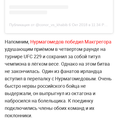
Публикация от @conor_vs_khabib
6 Окт 2018 в 11:34 PDT
Напомним,
Нурмагомедов победил Макгрегора
удушающим приёмом в четвертом раунде на
турнире UFC 229 и сохранил за собой титул
чемпиона в лёгком весе. Однако на этом битва
не закончилась. Один из фанатов ирландца
вступил в перепалку с Нурмагомедовым. Очень
быстро нервы российского бойца не
выдержали, он выпрыгнул из октагона и
набросился на болельщика. К поединку
подключились члены обоих команд и их
поклонники.