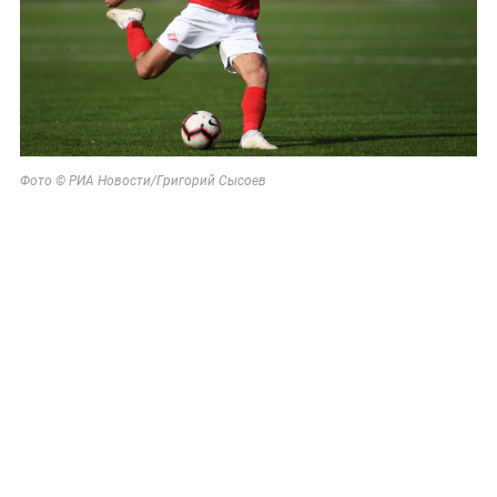
Фото © РИА Новости/Григорий Сысоев