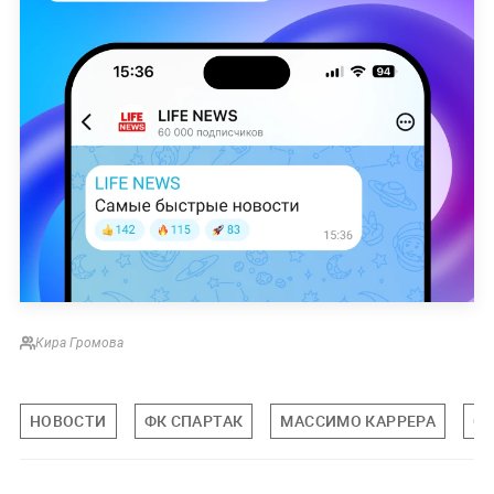
Кира Громова
НОВОСТИ
ФК СПАРТАК
МАССИМО КАРРЕРА
С