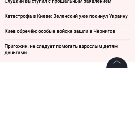
Слуцкий выступил с прощальным заявлением
Катастрофа в Киеве: Зеленский уже покинул Украину
Киев обречён: особые войска зашли в Чернигов
Пригожин: не следует помогать взрослым детям
деньгами
22 октября 2018, 08:54
©
2026
News Media Holding.
Все права защищены
"Взбодрить команду".
Эксперты объяснили, зачем в
"Спартаке" сменили тренера
Информация
Контакты
Редакция
Правовая информация