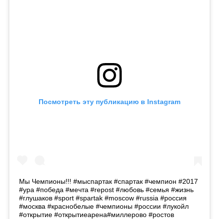
Посмотреть эту публикацию в Instagram
Мы Чемпионы!!! #мыспартак #спартак #чемпион #2017
#ура #победа #мечта #repost #любовь #семья #жизнь
#глушаков #sport #spartak #moscow #russia #россия
#москва #краснобелые #чемпионы #россии #лукойл
#открытие #открытиеарена#миллерово #ростов