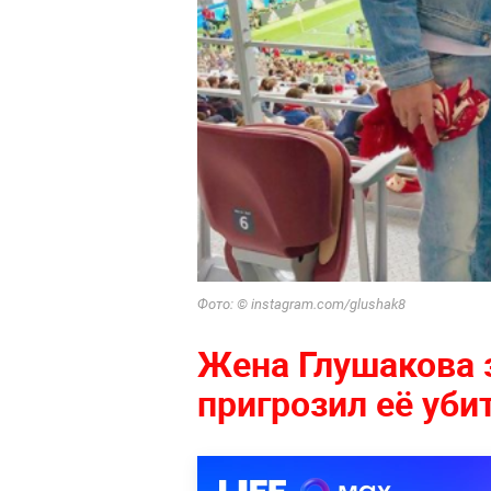
Фото: © instagram.com/glushak8
Жена Глушакова з
пригрозил её уби