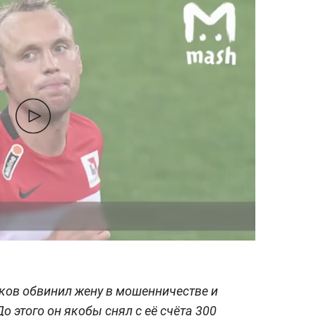
ков обвинил жену в мошенничестве и
о этого он якобы снял с её счёта 300