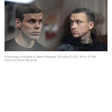
Александр Кокорин и Павел Мамаев. Коллаж © L!FE. Фото © РИА
Новости/Илья Питалев