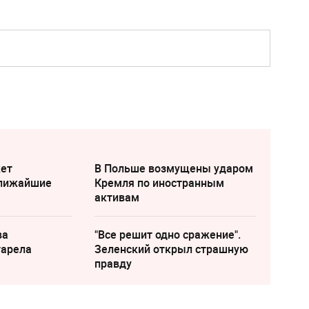
жет
В Польше возмущены ударом
ближайшие
Кремля по иностранным
активам
ва
"Все решит одно сражение".
тарела
Зеленский открыл страшную
правду