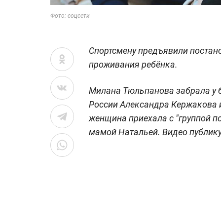
Фото: соцсети
Спортсмену предъявили постано
проживания ребёнка.
Милана Тюльпанова забрала у б
России Александра Кержакова и
женщина приехала с "группой 
мамой Натальей. Видео публик