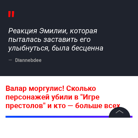
Реакция Эмилии, которая
пыталась заставить его
улыбнуться, была бесценна
Diannebdee
Валар моргулис! Сколько
персонажей убили в "Игре
престолов" и кто — больше всех
©
2026
News Media Holding.
Все права защищены