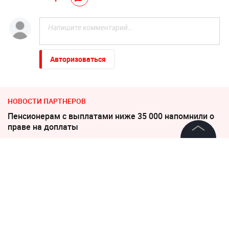
Авторизоваться
НОВОСТИ ПАРТНЕРОВ
Пенсионерам с выплатами ниже 35 000 напомнили о
праве на доплаты
По бежавшему из России Надеждину* нанесли новый
©
2026
News Media Holding.
Все права защищены
удар
Погиб Александр Ермаков
Информация
Украина требует от Европы вступить в войну против
Контакты
России