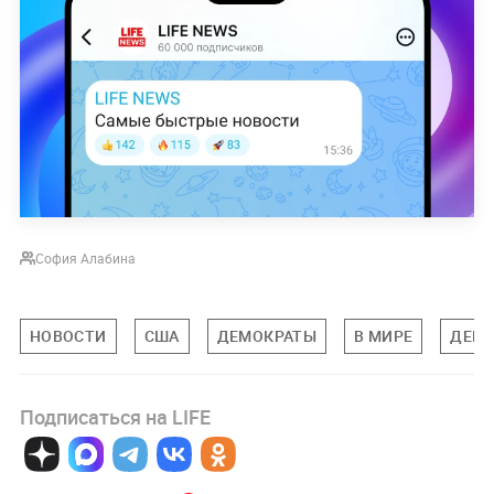
София Алабина
НОВОСТИ
США
ДЕМОКРАТЫ
В МИРЕ
ДЕБА
Подписаться на LIFE