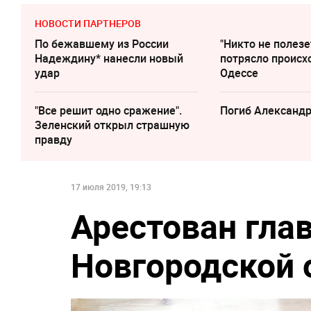
НОВОСТИ ПАРТНЕРОВ
По бежавшему из России
"Никто не полезе
Надеждину* нанесли новый
потрясло происх
удар
Одессе
"Все решит одно сражение".
Погиб Александ
Зеленский открыл страшную
правду
17 июля 2019, 19:13
Арестован гла
Новгородской 