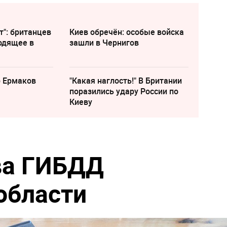
т": британцев
Киев обречён: особые войска
одящее в
зашли в Чернигов
р Ермаков
"Какая наглость!" В Британии
поразились удару России по
Киеву
ва ГИБДД
области