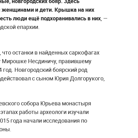
ые, новгородских бояр. Здесь
 женщинами и дети. Крышка на них
 есть люди ещё подхоранивались в них
, —
дской епархии.
, что останки в найденных саркофагах
у Мирошке Несдиничу, правившему
4 год. Новгородский боярский род
действовал с сыном Юрия Долгорукого,
иевского собора Юрьева монастыря
х этапах работы археологи изучали
2015 года начали исследования по
роны.