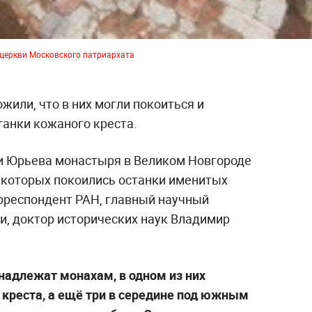
 церкви Московского патриархата
или, что в них могли покоиться и
танки кожаного креста.
и Юрьева монастыря в Великом Новгороде
 которых покоились останки именитых
орреспондент РАН, главный научный
и, доктор исторических наук Владимир
инадлежат монахам, в одном из них
креста, а ещё три в середине под южным