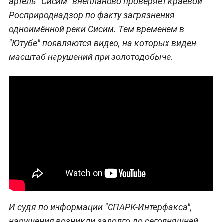
артель "Сисим" внепланово проверяет краевой
Росприроднадзор по факту загрязнения
одноимённой реки Сисим. Тем временем в
"Ютубе" появляются видео, на которых виден
масштаб нарушений при золотодобыче.
И судя по информации "СПАРК-Интерфакса",
нарушения возникли задолго до сегодняшней