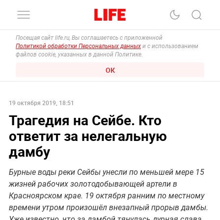
Посещая сайт life.ru, Вы соглашаетесь с приложенной
Политикой обработки Персональных данных
и с использованием
файлов cookie, указанных в данной Политике.
ОК
19 октября 2019, 18:51
Трагедия на Сейбе. Кто
ответит за нелегальную
дамбу
Бурные воды реки Сейбы унесли по меньшей мере 15
жизней рабочих золотодобывающей артели в
Красноярском крае. 19 октября ранним по местному
времени утром произошёл внезапный прорыв дамбы.
Уже известно, что за дамбой тянулась дурная слава,