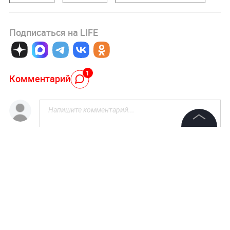
Подписаться на LIFE
1
Комментарий
©
2026
News Media Holding.
Авторизоваться
Все права защищены
Александр Галкин
19 октября 2019, 17:30
Зачем же под дамбой селиться...
Информация
Контакты
Ответить
Редакция