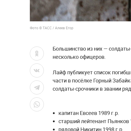
Фото © ТАСС / Алеев Егор
Большинство из них — солдаты-
несколько офицеров.
Лайф публикует список погибши
части в посёлке Горный Забайк
солдаты-срочники в звании ряд
капитан Евсеев 1989 г.р.
старший лейтенант Пьянков 1
рядовой Никитин 1998 г.р.