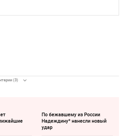
тарии (3)
жет
По бежавшему из России
ближайшие
Надеждину* нанесли новый
удар