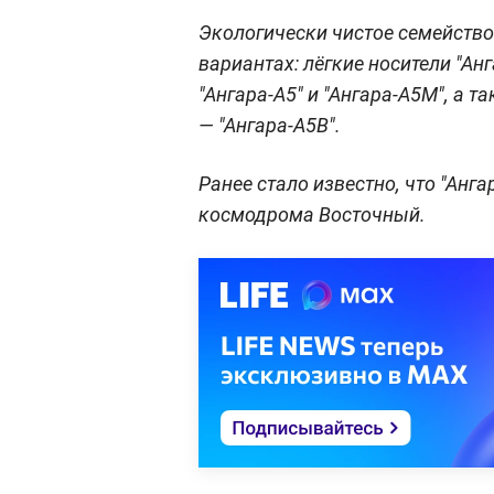
Экологически чистое семейство 
вариантах: лёгкие носители "Анг
"Ангара-А5" и "Ангара-А5М", а 
— "Ангара-А5В".
Ранее стало известно, что "Анга
космодрома Восточный.