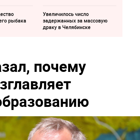
щество
Увеличилось число
его рыбака
задержанных за массовую
драку в Челябинске
азал, почему
озглавляет
образованию