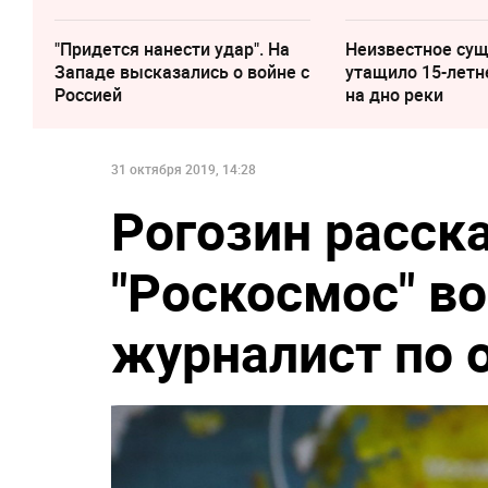
"Придется нанести удар". На
Неизвестное су
Западе высказались о войне с
утащило 15-летн
Россией
на дно реки
31 октября 2019, 14:28
Рогозин расск
"Роскосмос" в
журналист по 