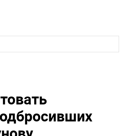
стовать
подбросивших
унову