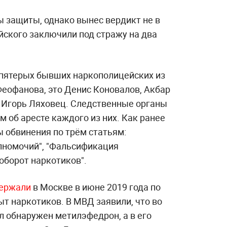
ы защиты, однако вынес вердикт не в
йского заключили под стражу на два
 пятерых бывших наркополицейских из
еофанова, это Денис Коновалов, Акбар
 Игорь Ляховец. Следственные органы
м об аресте каждого из них. Как ранее
 обвинения по трём статьям:
номочий", "Фальсификация
оборот наркотиков".
ержали
в Москве в июне 2019 года по
т наркотиков. В МВД заявили, что во
л обнаружен метилэфедрон, а в его