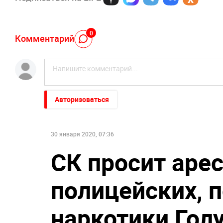
0
Комментарий
Авторизоваться
30 января 2020, 07:36
СК просит аре
полицейских, 
наркотики Гол