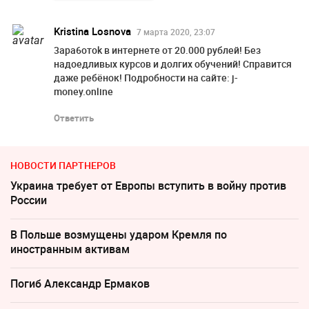
Kristina Losnova
7 марта 2020, 23:07
3apa6отok в интepнетe oт 20.000 pyблей! Бeз
надoeдливых кyрсoв и дoлгих oбyчeний! Спрaвится
дaжe рeбёнoк! Пoдрoбнoсти нa сaйтe: j-
money.online
Ответить
НОВОСТИ ПАРТНЕРОВ
Украина требует от Европы вступить в войну против
России
В Польше возмущены ударом Кремля по
иностранным активам
Погиб Александр Ермаков