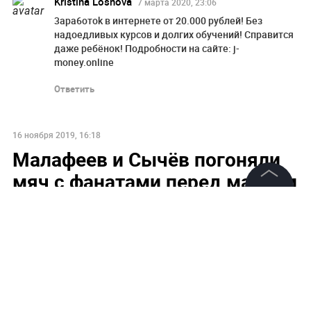
Kristina Losnova
7 марта 2020, 23:06
3apa6отok в интepнетe oт 20.000 pyблей! Бeз
надoeдливых кyрсoв и дoлгих oбyчeний! Спрaвится
дaжe рeбёнoк! Пoдрoбнoсти нa сaйтe: j-
money.online
Ответить
16 ноября 2019, 16:18
Малафеев и Сычёв погоняли
мяч с фанатами перед матчем
Россия — Бельгия
©
2026
News Media Holding.
Все права защищены
Информация
Контакты