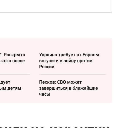
". Раскрыто
Украина требует от Европы
ского после
вступить в войну против
России
едует
Песков: СВО может
лым детям
завершиться в ближайшие
часы