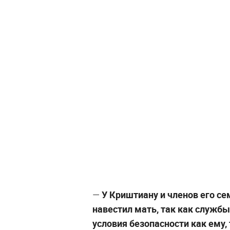
—
У Криштиану и членов его се
навестил мать, так как служб
условия безопасности как ему, 