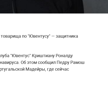
 товарища по "Ювентусу" — защитника
луба "Ювентус" Криштиану Роналду
навируса. Об этом сообщил Педру Рамош
ртугальской Мадейры, где сейчас