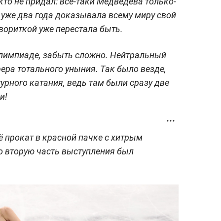
то не придал: всё-таки Медведева только-
 уже два года доказывала всему миру свой
вориткой уже перестала быть.
Олимпиаде, забыть сложно. Нейтральный
фера тотального уныния. Так было везде,
урного катания, ведь там были сразу две
и!
ё прокат в красной пачке с хитрым
 вторую часть выступления был