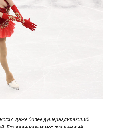
многих, даже более душераздирающий
й. Его даже называют лучшим в её