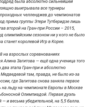
 подряд была абсолютно сильнейшей
 изящно выигрывала все турниры
т проходных челленджев до чемпионатов
год прима группы Этери Тутберидзе лишь
ав второй на Гран-при России – 2015,
ед олимпийским сезоном ни у кого не было
а станет королевой Игр в Корее.
18 на взрослых соревнованиях
 Алина Загитова — ещё одна ученица того
а два этапа Гран-при и абсолютно
 Медведевой там, правда, не было из-за
ссии, где Загитова снова заняла первое
ь на льду на чемпионате Европы в Москве
дьбоносной Олимпиадой. Первая дуэль
— и весьма убедительной, на 5,5 балла.