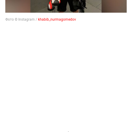
Фото © Instagram /
khabib_nurmagomedov