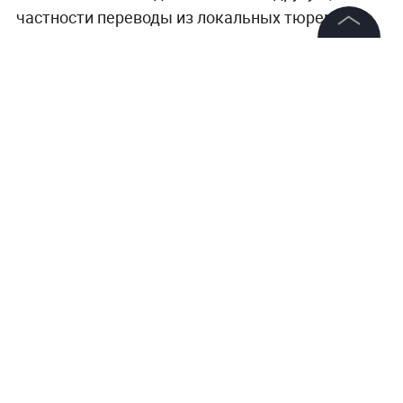
частности переводы из локальных тюрем в
государственные.
©
2026
News Media Holding.
Все права защищены
Напомним, приговор продюсеру
был вынесен
11
марта. На следующий день после судебного
заседания его доставили в больницу из-за
Информация
проблем с сердцем.
Контакты
Редакция
Правовая информация
Политика обработки персональных данных
Партнерам
RSS
Жанры и форматы