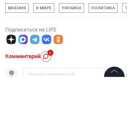
МНЕНИЯ
В МИРЕ
УКРАИНА
ПОЛИТИКА
ТЕ
Подписаться на LIFE
0
Комментарий
©
2026
News Media Holding.
Все права защищены
Авторизоваться
Информация
15 мая 2020, 04:55
8116
"Негативная история".
Контакты