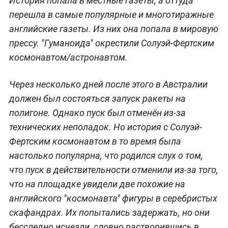
История попала в местные газеты, а оттуда
перешла в самые популярные и многотиражные
английские газеты. Из них она попала в мировую
прессу. "Гуманоида" окрестили Солуэй-Фертским
космонавтом/астронавтом.
Через несколько дней после этого в Австралии
должен был состояться запуск ракеты на
полигоне. Однако пуск был отменён из-за
технических неполадок. Но история с Солуэй-
Фертским космонавтом в то время была
настолько популярна, что родился слух о том,
что пуск в действительности отменили из-за того,
что на площадке увидели две похожие на
английского "космонавта" фигуры в серебристых
скафандрах. Их попытались задержать, но они
бесследно исчезли, словно растворившись в