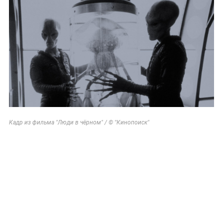
Кадр из фильма "Люди в чёрном" / © "Кинопоиск"