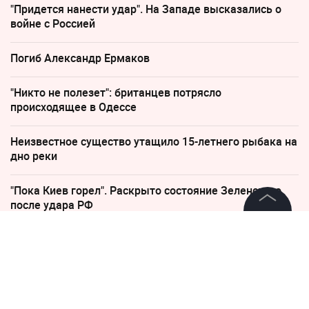
"Придется нанести удар". На Западе высказались о
войне с Россией
Погиб Александр Ермаков
"Никто не полезет": британцев потрясло
происходящее в Одессе
Неизвестное существо утащило 15-летнего рыбака на
дно реки
"Пока Киев горел". Раскрыто состояние Зеленского
после удара РФ
©
2026
News Media Holding.
Все права защищены
3 сентября 2020, 20:56
4268
Гендиректор минского
"Динамо": Финны
Информация