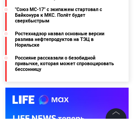
Путин: Разговоры о полном закрытии
школ несерьёзны
Напомним, сейчас московские школьники
находятся на осенних каникулах, которые в этом
году
продлили на неделю
— с 5 по 18 октября — в
связи с сезоном простуд и ростом случаев
коронавируса.
Читайте ещё:
"Союз МС-17" с экипажем стартовал с
Байконура к МКС. Полёт будет
сверхбыстрым
Ростехнадзор назвал основные версии
©
2026
News Media Holding.
разлива нефтепродуктов на ТЭЦ в
Все права защищены