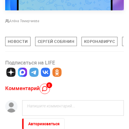
Алёна Темирчиева
НОВОСТИ
СЕРГЕЙ СОБЯНИН
КОРОНАВИРУС
О
Подписаться на LIFE
0
Комментарий
Авторизоваться