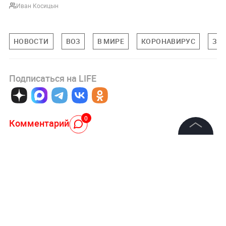
Иван Косицын
НОВОСТИ
ВОЗ
В МИРЕ
КОРОНАВИРУС
ЗД
Подписаться на LIFE
0
Комментарий
©
2026
News Media Holding.
Все права защищены
Авторизоваться
Информация
Контакты