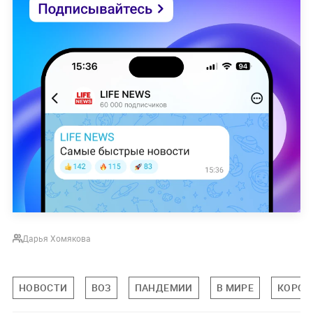
Дарья Хомякова
НОВОСТИ
ВОЗ
ПАНДЕМИИ
В МИРЕ
КОРОН