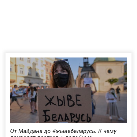
От Майдана до #жывебеларусь. К чему