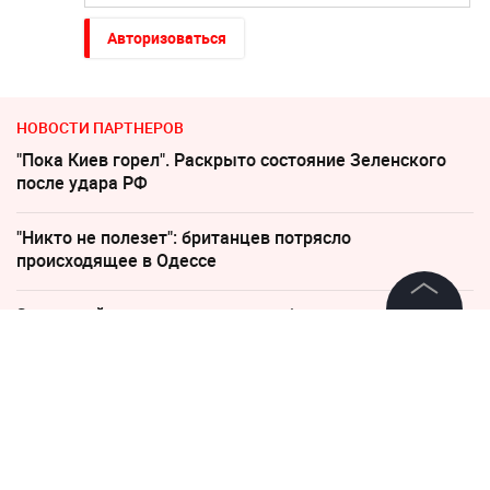
Авторизоваться
НОВОСТИ ПАРТНЕРОВ
"Пока Киев горел". Раскрыто состояние Зеленского
после удара РФ
"Никто не полезет": британцев потрясло
происходящее в Одессе
Зеленский неприлично повел cебя в присутствии фон
дер Ляйен
©
2026
News Media Holding.
Все права защищены
"Все решит одно сражение". Зеленский открыл
страшную правду
Информация
Рубио отреагировал на требование перестать
Контакты