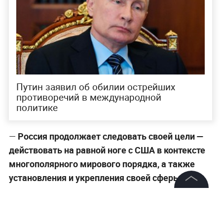
Путин заявил об обилии острейших
противоречий в международной
политике
—
Россия продолжает следовать своей цели —
действовать на равной ноге с США в контексте
многополярного мирового порядка, а также
установления и укрепления своей сферы
влияния в рамках этого порядка,
—
цитирует
©
2026
News Media Holding.
документ
ТАСС
.
Все права защищены