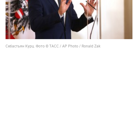
Себастьян Курц. Фото © ТАСС / AP Photo / Ronald Zak