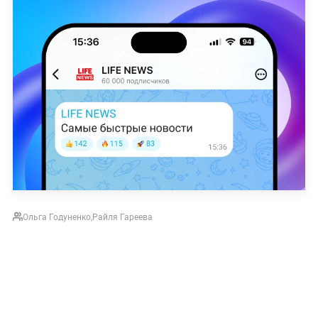
Ольга Годуненко
,
Райля Гареева