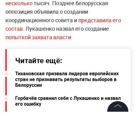
несколько
тысяч. Позднее белорусская
оппозиция объявила о создании
координационного совета и
представила его
состав
. Лукашенко назвал его создание
попыткой захвата власти
.
Читайте ещё:
Тихановская призвала лидеров европейских
стран не признавать результаты выборов в
Белоруссии
Горбачёв сравнил себя с Лукашенко и назвал
его ошибку
Экс-кандидата в президенты Белоруссии на
©
2026
News Media Holding.
Украине не пустили на самолёт в Польшу
Все права защищены