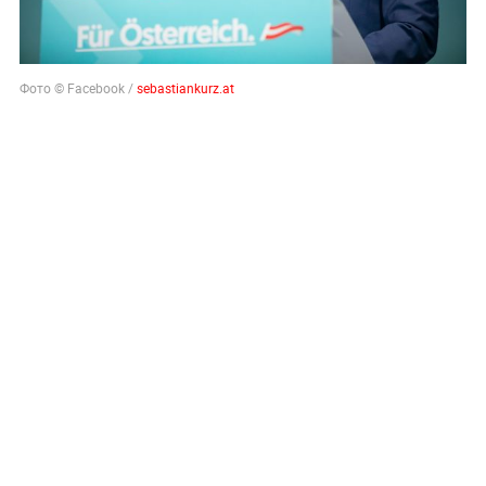
Фото © Facebook /
sebastiankurz.at