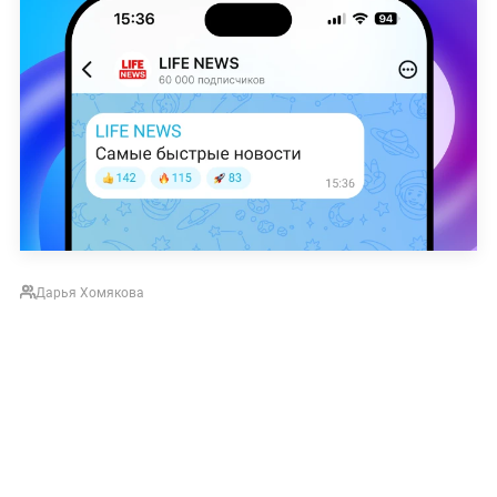
Дарья Хомякова