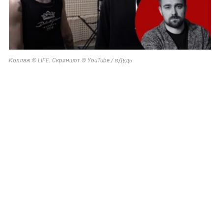
Коллаж © LIFE. Скриншот © YouTube / вДудь