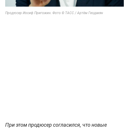
Продюсер Иосиф Пригожин. Фото © ТАСС / Артём Геодакян
При этом продюсер согласился, что новые