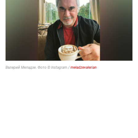
Валерий Меладзе. Фото © Instagram /
meladzevalerian