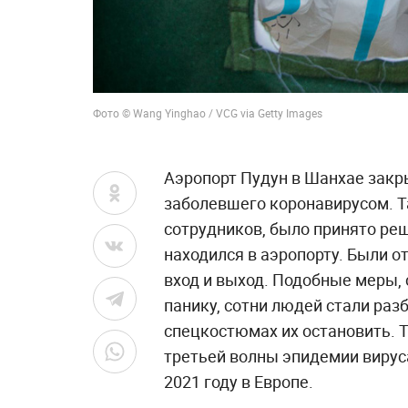
Фото © Wang Yinghao / VCG via Getty Images
Аэропорт Пудун в Шанхае закр
заболевшего коронавирусом. Т
сотрудников, было принято реш
находился в аэропорту. Были о
вход и выход. Подобные меры, 
панику, сотни людей стали раз
спецкостюмах их остановить. 
третьей волны эпидемии вирус
2021 году в Европе.