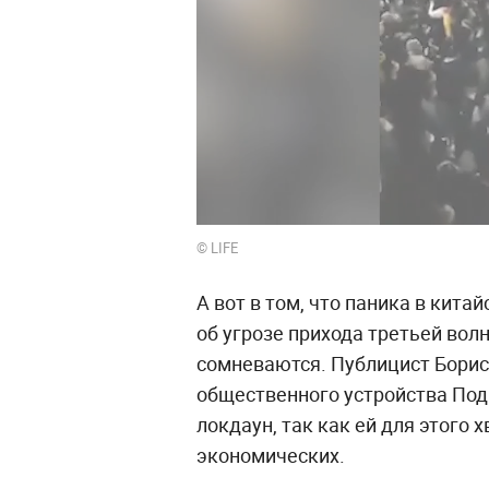
© LIFE
А вот в том, что паника в кит
об угрозе прихода третьей вол
сомневаются. Публицист Борис 
общественного устройства Под
локдаун, так как ей для этого 
экономических.