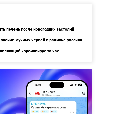
ить печень после новогодних застолий
явление мучных червей в рационе россиян
ыявляющий коронавирус за час