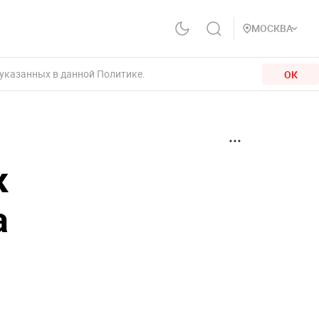
МОСКВА
 указанных в данной Политике.
ОК
к
а