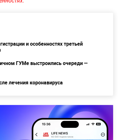
енностях.
егистрации и особенностях третьей
а
оличном ГУМе выстроились очереди —
ле лечения коронавируса