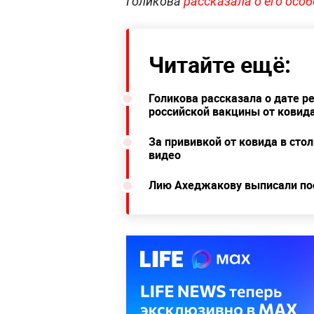
Голикова
рассказала о его особ
Читайте ещё:
Голикова рассказала о дате р
российской вакцины от ковид
За прививкой от ковида в ст
видео
Лию Ахеджакову выписали пос