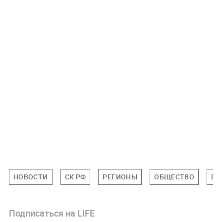
НОВОСТИ
СК РФ
РЕГИОНЫ
ОБЩЕСТВО
ПР
Подписаться на LIFE