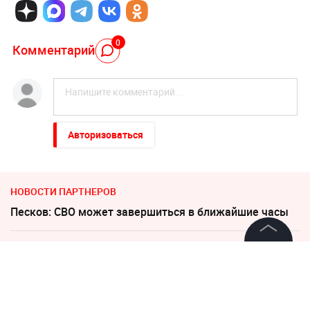
0
Комментарий
Авторизоваться
НОВОСТИ ПАРТНЕРОВ
Песков: СВО может завершиться в ближайшие часы
"Придется нанести удар". На Западе высказались о
©
2026
News Media Holding.
войне с Россией
Все права защищены
Увеличилось число задержанных за массовую драку