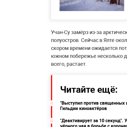
Учан-Су замёрз из-за арктичес
полуостров. Сейчас в Ялте окол
скором времени ожидается пот
южном побережье несколько дн
всего, растает.
Читайте ещё:
"Выступил против священных ц
Гильдии киноактёров
"Деактивирует за 10 секунд".
чёрного чая в борьбе с корон