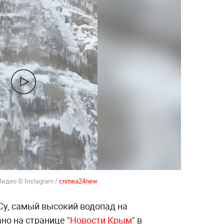
идео © Instagram /
crimea24new
Су, самый высокий водопад на
но на странице "
Новости Крым
" в