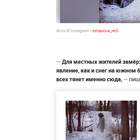
Фото © Instagram /
romanova_nn5
—
Для местных жителей замёрз
явление, как и снег на южном б
всех тянет именно сюда,
— пиш