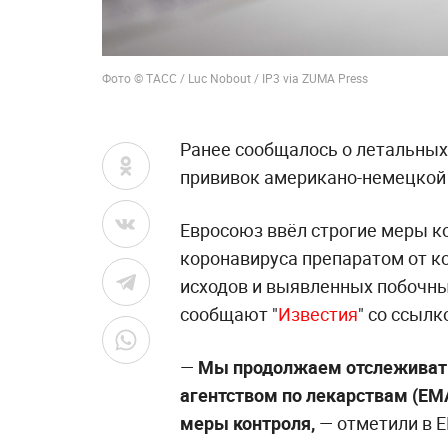
Фото © ТАСС / Luc Nobout / IP3 via ZUMA Press
Ранее сообщалось о летальных
прививок американо-немецкой
Евросоюз ввёл строгие меры к
коронавируса препаратом от ко
исходов и выявленных побочны
сообщают "
Известия
" со ссылк
—
Мы продолжаем отслеживать
агентством по лекарствам (EMA
меры контроля,
— отметили в Е