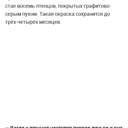
стае восемь птенцов, покрытых графитово-
серым пухом. Такая окраска сохранится до
трёх-четырёх месяцев.
―
Когда у птенцов наступит первая линька и они