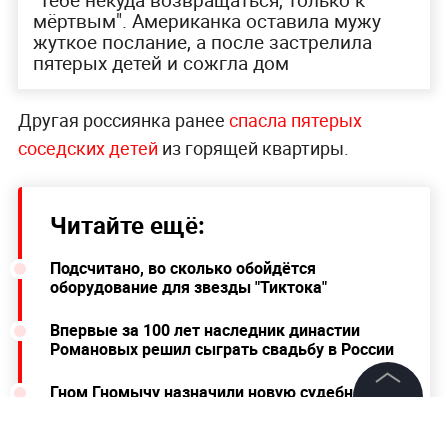
мёртвым". Американка оставила мужу
жуткое послание, а после застрелила
пятерых детей и сожгла дом
Другая россиянка ранее
спасла пятерых
соседских детей
из горящей квартиры.
Читайте ещё:
Подсчитано, во сколько обойдётся
оборудование для звезды "Тиктока"
Впервые за 100 лет наследник династии
Романовых решил сыграть свадьбу в России
Гном Гномычу назначили новую судебно-
психиатрическую экспертизу. Рудковская
©
2026
News Media Holding.
назвала это унизительным
Все права защищены