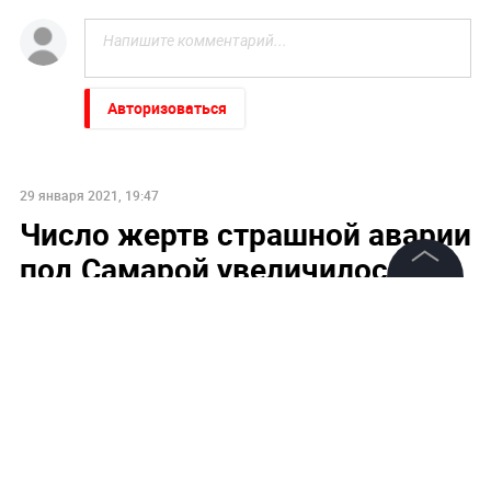
Авторизоваться
29 января 2021, 19:47
Число жертв страшной аварии
под Самарой увеличилось до
11
©
2026
News Media Holding.
Все права защищены
Информация
Контакты
Редакция