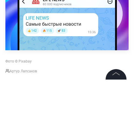
Фото © Pixabay
Артур Лапсаков
©
2026
News Media Holding.
НОВОСТИ
КОРОНАВИРУС
НАУКА И ТЕХНОЛОГИИ
Все права защищены
Подписаться на LIFE
Информация
Контакты