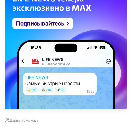
Дарья Хомякова