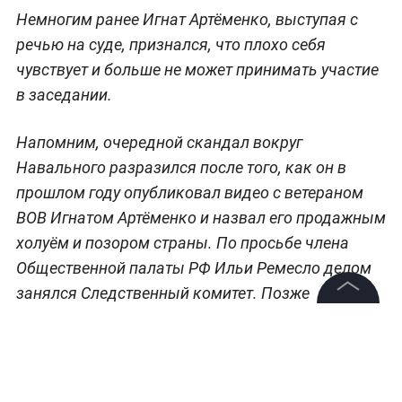
Немногим ранее Игнат Артёменко, выступая с
речью на суде, признался, что плохо себя
чувствует и больше не может принимать участие
в заседании.
Напомним, очередной скандал вокруг
Навального разразился после того, как он в
прошлом году опубликовал видео с ветераном
ВОВ Игнатом Артёменко и назвал его продажным
холуём и позором страны. По просьбе члена
Общественной палаты РФ Ильи Ремесло делом
занялся Следственный комитет. Позже
прокуратура
утвердила обвинительное
©
2026
News Media Holding.
Все права защищены
заключение в отношении блогера
.