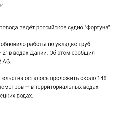
er
ровода ведёт российское судно "Фортуна".
зобновило работы по укладке труб
 2" в водах Дании. Об этом сообщил
2 AG.
тельства осталось проложить около 148
илометров — в территориальных водах
ецких водах.