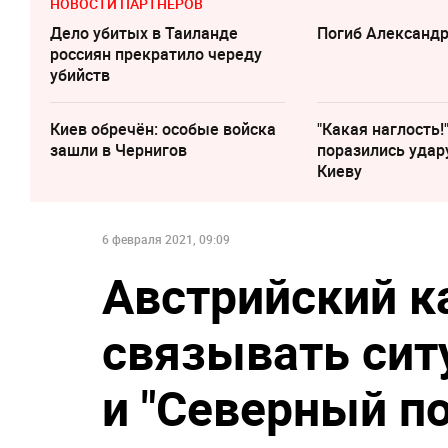
НОВОСТИ ПАРТНЕРОВ
Дело убитых в Таиланде
Погиб Александ
россиян прекратило череду
убийств
Киев обречён: особые войска
"Какая наглость!
зашли в Чернигов
поразились удар
Киеву
6 февраля 2021, 09:09
Австрийский к
связывать си
и "Северный по