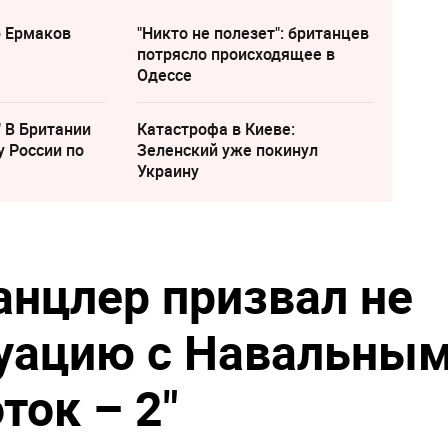
р Ермаков
"Никто не полезет": британцев
потрясло происходящее в
Одессе
" В Британии
Катастрофа в Киеве:
у России по
Зеленский уже покинул
Украину
анцлер призвал не
туацию с Навальны
ток – 2"